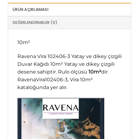
ÜRÜN AÇIKLAMASI
DEĞERLENDIRMELER (0)
10m²
Ravena Vira 102406-3 Yatay ve dikey çizgili
Duvar Kağıdı 10m² Yatay ve dikey çizgili
desene sahiptir. Rulo ölçüsü
10m²
dir.
RavenaVira102406-3, Vira 10m²
kataloğunda yer alır.