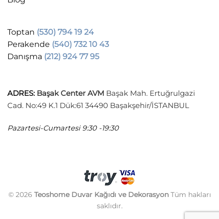
Toptan
(530) 794 19 24
Perakende
(540) 732 10 43
Danışma
(212) 924 77 95
ADRES
:
Başak Center AVM
Başak Mah. Ertuğrulgazi
Cad. No:49 K.1 Dük:61 34490 Başakşehir/İSTANBUL
Pazartesi-Cumartesi
9:30 -19:30
© 2026
Teoshome Duvar Kağıdı ve Dekorasyon
Tüm hakları
saklıdır.