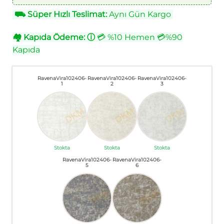
⛟
Süper Hızlı Teslimat:
Aynı Gün Kargo
🏘
Kapıda Ödeme:
ⓘ
💳 %10 Hemen 💳%90
Kapıda
RavenaVira102406-
RavenaVira102406-
RavenaVira102406-
1
2
3
Stokta
Stokta
Stokta
RavenaVira102406-
RavenaVira102406-
5
6