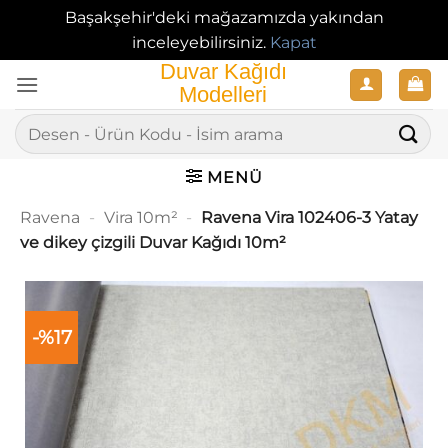
Başakşehir'deki mağazamızda yakından
inceleyebilirsiniz.
Kapat
İçeriğe
atla
Ara:
MENÜ
Ravena
-
Vira 10m²
-
Ravena Vira 102406-3 Yatay
ve dikey çizgili Duvar Kağıdı 10m²
-%17