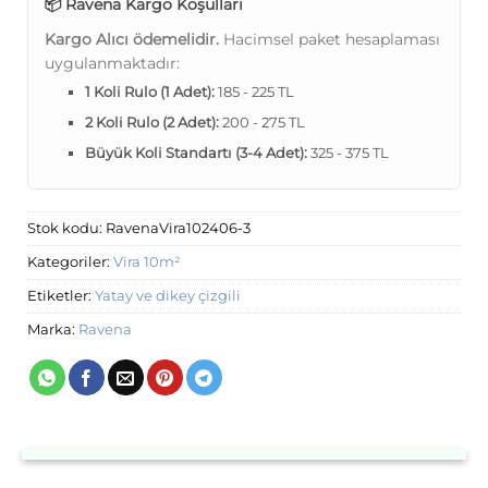
📦 Ravena Kargo Koşulları
Kargo Alıcı ödemelidir.
Hacimsel paket hesaplaması
uygulanmaktadır:
1 Koli Rulo (1 Adet):
185 - 225 TL
2 Koli Rulo (2 Adet):
200 - 275 TL
Büyük Koli Standartı (3-4 Adet):
325 - 375 TL
Stok kodu:
RavenaVira102406-3
Kategoriler:
Vira 10m²
Etiketler:
Yatay ve dikey çizgili
Marka:
Ravena