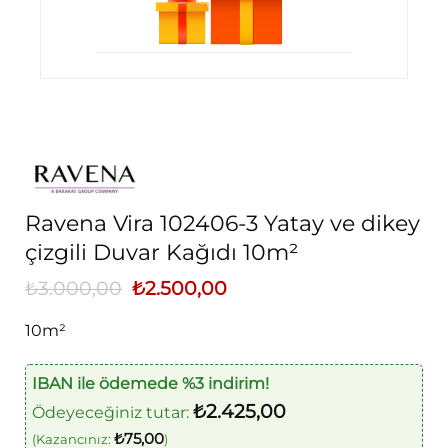
Ravena Vira 102406-3 Yatay ve dikey
çizgili Duvar Kağıdı 10m²
₺
3.000,00
Orijinal
₺
2.500,00
Şu
fiyat:
andaki
₺3.000,00.
fiyat:
10m²
₺2.500,00.
IBAN ile ödemede %3 indirim!
₺
2.425,00
Ödeyeceğiniz tutar:
₺
75,00
(Kazancınız:
)