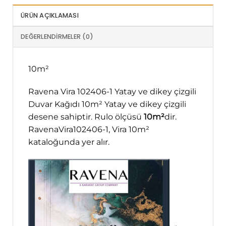
ÜRÜN AÇIKLAMASI
DEĞERLENDIRMELER (0)
10m²
Ravena Vira 102406-1 Yatay ve dikey çizgili
Duvar Kağıdı 10m² Yatay ve dikey çizgili
desene sahiptir. Rulo ölçüsü
10m²
dir.
RavenaVira102406-1, Vira 10m²
kataloğunda yer alır.