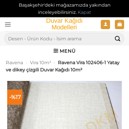
Başakşehir'deki mağazamızda yakından
inceleyebilirsiniz.
Kapat
İçeriğe
atla
Ara:
MENÜ
Ravena
-
Vira 10m²
-
Ravena Vira 102406-1 Yatay
ve dikey çizgili Duvar Kağıdı 10m²
-%17