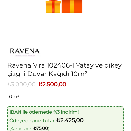
Ravena Vira 102406-1 Yatay ve dikey
çizgili Duvar Kağıdı 10m²
₺
3.000,00
Orijinal
₺
2.500,00
Şu
fiyat:
andaki
₺3.000,00.
fiyat:
10m²
₺2.500,00.
IBAN ile ödemede %3 indirim!
₺
2.425,00
Ödeyeceğiniz tutar:
₺
75,00
(Kazancınız:
)