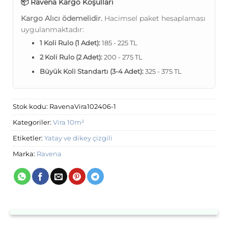
📦 Ravena Kargo Koşulları
Kargo Alıcı ödemelidir.
Hacimsel paket hesaplaması
uygulanmaktadır:
1 Koli Rulo (1 Adet):
185 - 225 TL
2 Koli Rulo (2 Adet):
200 - 275 TL
Büyük Koli Standartı (3-4 Adet):
325 - 375 TL
Stok kodu:
RavenaVira102406-1
Kategoriler:
Vira 10m²
Etiketler:
Yatay ve dikey çizgili
Marka:
Ravena