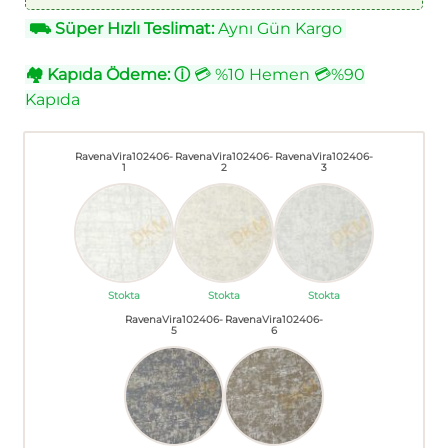
⛟
Süper Hızlı Teslimat:
Aynı Gün Kargo
🏘
Kapıda Ödeme:
ⓘ
💳 %10 Hemen 💳%90
Kapıda
RavenaVira102406-
RavenaVira102406-
RavenaVira102406-
1
2
3
Stokta
Stokta
Stokta
RavenaVira102406-
RavenaVira102406-
5
6