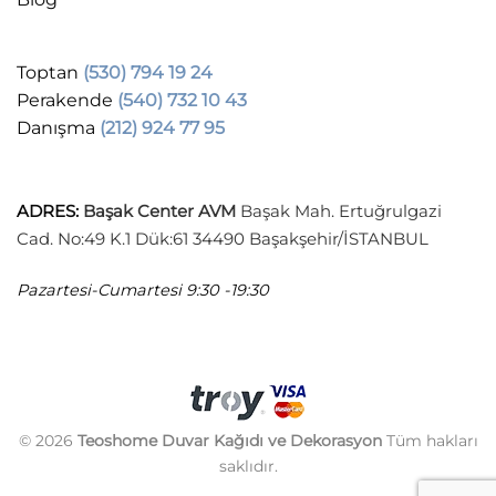
Toptan
(530) 794 19 24
Perakende
(540) 732 10 43
Danışma
(212) 924 77 95
ADRES
:
Başak Center AVM
Başak Mah. Ertuğrulgazi
Cad. No:49 K.1 Dük:61 34490 Başakşehir/İSTANBUL
Pazartesi-Cumartesi
9:30 -19:30
© 2026
Teoshome Duvar Kağıdı ve Dekorasyon
Tüm hakları
saklıdır.