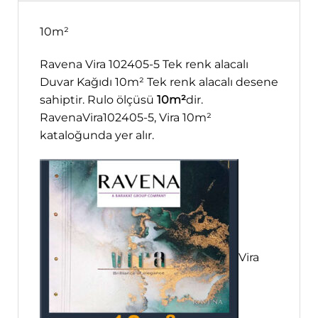
10m²
Ravena Vira 102405-5 Tek renk alacalı
Duvar Kağıdı 10m² Tek renk alacalı desene
sahiptir. Rulo ölçüsü
10m²
dir.
RavenaVira102405-5, Vira 10m²
kataloğunda yer alır.
Vira