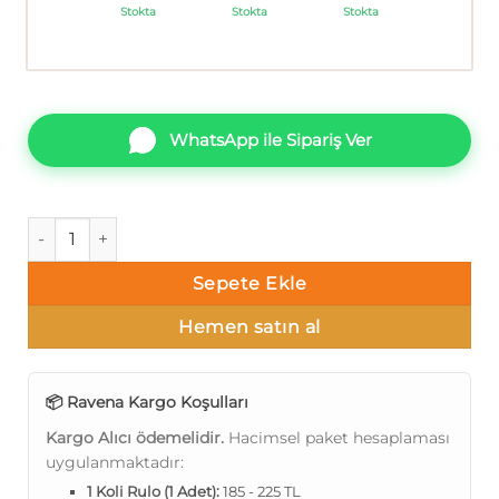
Stokta
Stokta
Stokta
WhatsApp ile Sipariş Ver
Ravena Vira 102405-5 Tek renk alacalı Duvar Kağıdı 10m² ade
Sepete Ekle
Hemen satın al
📦 Ravena Kargo Koşulları
Kargo Alıcı ödemelidir.
Hacimsel paket hesaplaması
uygulanmaktadır:
1 Koli Rulo (1 Adet):
185 - 225 TL