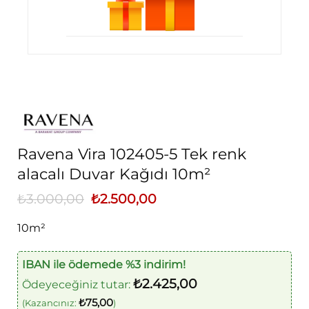
Ravena Vira 102405-5 Tek renk
alacalı Duvar Kağıdı 10m²
₺
3.000,00
Orijinal
₺
2.500,00
Şu
fiyat:
andaki
₺3.000,00.
fiyat:
10m²
₺2.500,00.
IBAN ile ödemede %3 indirim!
₺
2.425,00
Ödeyeceğiniz tutar:
₺
75,00
(Kazancınız:
)