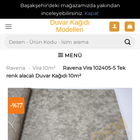
Başakşehir'deki mağazamızda yakından
inceleyebilirsiniz.
Kapat
İçeriğe
atla
Ara:
MENÜ
Ravena
-
Vira 10m²
-
Ravena Vira 102405-5 Tek
renk alacalı Duvar Kağıdı 10m²
-%17