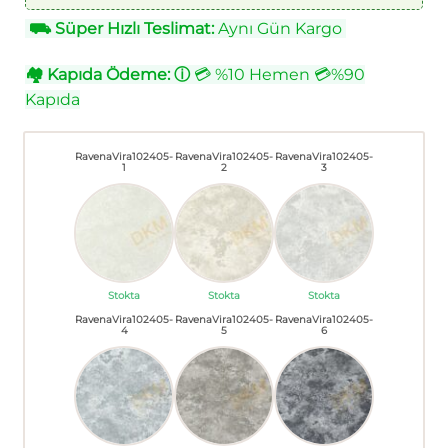
⛟
Süper Hızlı Teslimat:
Aynı Gün Kargo
🏘
Kapıda Ödeme:
ⓘ
💳 %10 Hemen 💳%90
Kapıda
RavenaVira102405-
RavenaVira102405-
RavenaVira102405-
1
2
3
Stokta
Stokta
Stokta
RavenaVira102405-
RavenaVira102405-
RavenaVira102405-
4
5
6