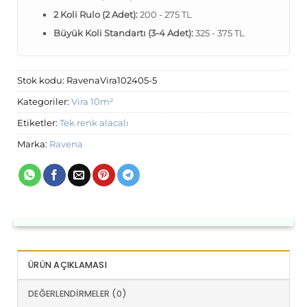
2 Koli Rulo (2 Adet):
200 - 275 TL
Büyük Koli Standartı (3-4 Adet):
325 - 375 TL
Stok kodu:
RavenaVira102405-5
Kategoriler:
Vira 10m²
Etiketler:
Tek renk alacalı
Marka:
Ravena
ÜRÜN AÇIKLAMASI
DEĞERLENDIRMELER (0)