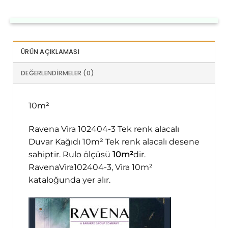
ÜRÜN AÇIKLAMASI
DEĞERLENDIRMELER (0)
10m²
Ravena Vira 102404-3 Tek renk alacalı
Duvar Kağıdı 10m² Tek renk alacalı desene
sahiptir. Rulo ölçüsü
10m²
dir.
RavenaVira102404-3, Vira 10m²
kataloğunda yer alır.