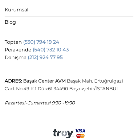
Kurumsal
Blog
Toptan
(530) 794 19 24
Perakende
(540) 732 10 43
Danışma
(212) 924 77 95
ADRES
:
Başak Center AVM
Başak Mah. Ertuğrulgazi
Cad. No:49 K.1 Dük:61 34490 Başakşehir/İSTANBUL
Pazartesi-Cumartesi
9:30 -19:30