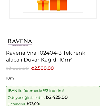
Ravena Vira 102404-3 Tek renk
alacalı Duvar Kağıdı 10m²
₺
3.000,00
Orijinal
₺
2.500,00
Şu
fiyat:
andaki
₺3.000,00.
fiyat:
10m²
₺2.500,00.
IBAN ile ödemede %3 indirim!
₺
2.425,00
Ödeyeceğiniz tutar:
₺
75,00
(Kazancınız:
)