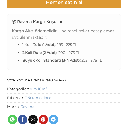
Hemen satın al
📦 Ravena Kargo Koşulları
Kargo Alıcı ödemelidir.
Hacimsel paket hesaplaması
uygulanmaktadır:
1 Koli Rulo (1 Adet):
185 - 225 TL
2 Koli Rulo (2 Adet):
200 - 275 TL
Büyük Koli Standartı (3-4 Adet):
325 - 375 TL
Stok kodu:
RavenaVira102404-3
Kategoriler:
Vira 10m²
Etiketler:
Tek renk alacalı
Marka:
Ravena