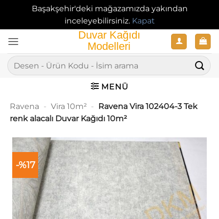
Başakşehir'deki mağazamızda yakından
inceleyebilirsiniz.
Kapat
İçeriğe
atla
Ara:
MENÜ
Ravena
-
Vira 10m²
-
Ravena Vira 102404-3 Tek
renk alacalı Duvar Kağıdı 10m²
-%17