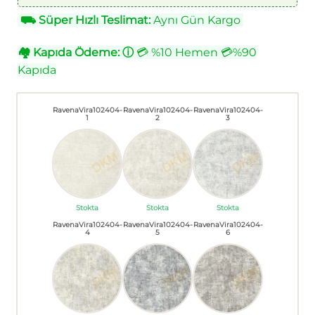
⛟
Süper Hızlı Teslimat:
Aynı Gün Kargo
🏘
Kapıda Ödeme:
ⓘ
💳 %10 Hemen 💳%90
Kapıda
RavenaVira102404-
RavenaVira102404-
RavenaVira102404-
1
2
3
Stokta
Stokta
Stokta
RavenaVira102404-
RavenaVira102404-
RavenaVira102404-
4
5
6