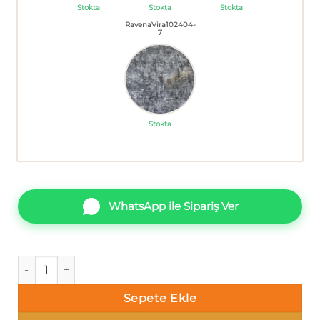
Stokta
Stokta
Stokta
RavenaVira102404-
7
Stokta
WhatsApp ile Sipariş Ver
Ravena Vira 102404-3 Tek renk alacalı Duvar Kağıdı 10m² ade
Sepete Ekle