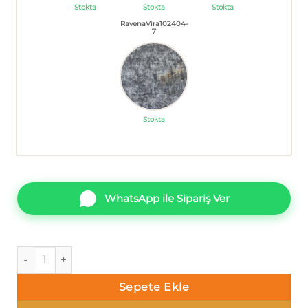
Stokta
Stokta
Stokta
RavenaVira102404-
7
Stokta
WhatsApp ile Sipariş Ver
Ravena Vira 102404-2 Tek renk alacalı Duvar Kağıdı 10m² ade
Sepete Ekle