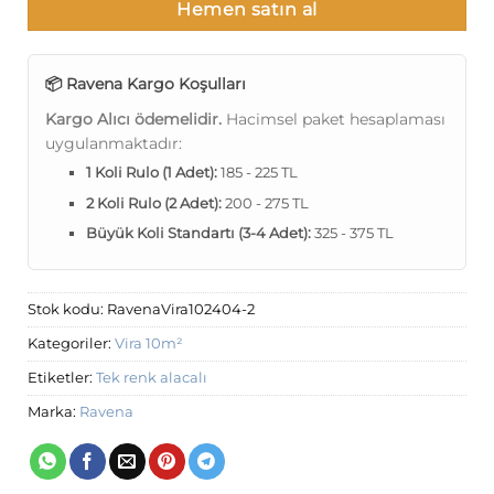
Hemen satın al
📦 Ravena Kargo Koşulları
Kargo Alıcı ödemelidir.
Hacimsel paket hesaplaması
uygulanmaktadır:
1 Koli Rulo (1 Adet):
185 - 225 TL
2 Koli Rulo (2 Adet):
200 - 275 TL
Büyük Koli Standartı (3-4 Adet):
325 - 375 TL
Stok kodu:
RavenaVira102404-2
Kategoriler:
Vira 10m²
Etiketler:
Tek renk alacalı
Marka:
Ravena