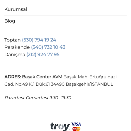
Kurumsal
Blog
Toptan
(530) 794 19 24
Perakende
(540) 732 10 43
Danışma
(212) 924 77 95
ADRES
:
Başak Center AVM
Başak Mah. Ertuğrulgazi
Cad. No:49 K.1 Dük:61 34490 Başakşehir/İSTANBUL
Pazartesi-Cumartesi
9:30 -19:30