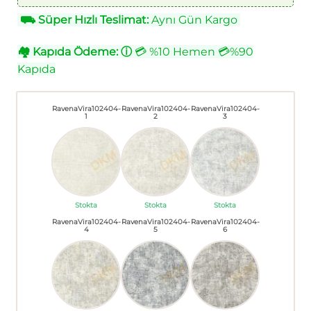
⛟
Süper Hızlı Teslimat:
Aynı Gün Kargo
🏘
Kapıda Ödeme:
ⓘ
💳 %10 Hemen 💳%90
Kapıda
RavenaVira102404-
RavenaVira102404-
RavenaVira102404-
1
2
3
Stokta
Stokta
Stokta
RavenaVira102404-
RavenaVira102404-
RavenaVira102404-
4
5
6