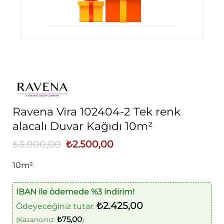
Ravena Vira 102404-2 Tek renk
alacalı Duvar Kağıdı 10m²
₺
3.000,00
Orijinal
₺
2.500,00
Şu
fiyat:
andaki
₺3.000,00.
fiyat:
10m²
₺2.500,00.
IBAN ile ödemede %3 indirim!
₺
2.425,00
Ödeyeceğiniz tutar:
₺
75,00
(Kazancınız:
)