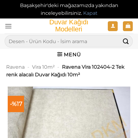
Başakşehir'deki mağazamızda yakından
inceleyebilirsiniz.
Kapat
İçeriğe
atla
Ara:
MENÜ
Ravena
-
Vira 10m²
-
Ravena Vira 102404-2 Tek
renk alacalı Duvar Kağıdı 10m²
-%17