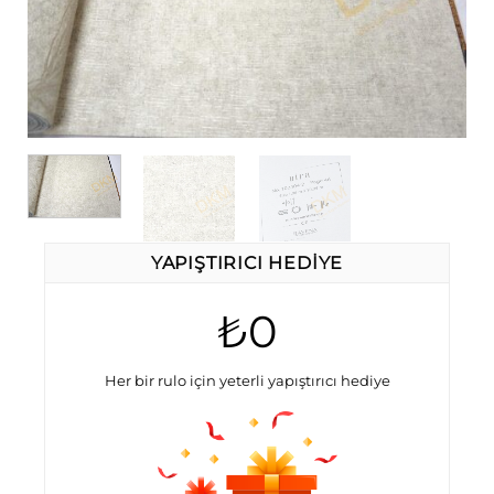
YAPIŞTIRICI HEDIYE
₺0
Her bir rulo için yeterli yapıştırıcı hediye