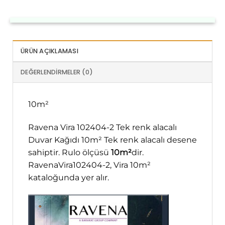
ÜRÜN AÇIKLAMASI
DEĞERLENDIRMELER (0)
10m²
Ravena Vira 102404-2 Tek renk alacalı
Duvar Kağıdı 10m² Tek renk alacalı desene
sahiptir. Rulo ölçüsü
10m²
dir.
RavenaVira102404-2, Vira 10m²
kataloğunda yer alır.