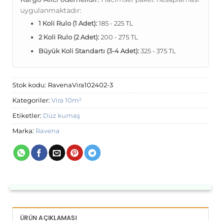
uygulanmaktadır:
1 Koli Rulo (1 Adet):
185 - 225 TL
2 Koli Rulo (2 Adet):
200 - 275 TL
Büyük Koli Standartı (3-4 Adet):
325 - 375 TL
Stok kodu:
RavenaVira102402-3
Kategoriler:
Vira 10m²
Etiketler:
Düz kumaş
Marka:
Ravena
ÜRÜN AÇIKLAMASI