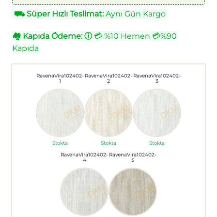
⛟
Süper Hızlı Teslimat:
Aynı Gün Kargo
🏘
Kapıda Ödeme:
ⓘ
💳 %10 Hemen 💳%90
Kapıda
RavenaVira102402-
RavenaVira102402-
RavenaVira102402-
1
2
3
Stokta
Stokta
Stokta
RavenaVira102402-
RavenaVira102402-
4
5