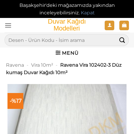
Başakşehir'deki mağazamızda yakından
inceleyebilirsiniz.
Kapat
İçeriğe
atla
Ara:
MENÜ
Ravena
-
Vira 10m²
-
Ravena Vira 102402-3 Düz
kumaş Duvar Kağıdı 10m²
-%17