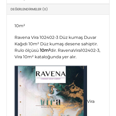
DEĞERLENDIRMELER (0)
10m²
Ravena Vira 102402-3 Düz kumaş Duvar
Kağıdı 10m² Düz kumaş desene sahiptir.
Rulo ölçüsü
10m²
dir. RavenaVira102402-3,
Vira 10m² kataloğunda yer alır.
Vira