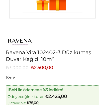
Ravena Vira 102402-3 Düz kumaş
Duvar Kağıdı 10m²
₺
3.000,00
Orijinal
₺
2.500,00
Şu
fiyat:
andaki
₺3.000,00.
fiyat:
10m²
₺2.500,00.
IBAN ile ödemede %3 indirim!
₺
2.425,00
Ödeyeceğiniz tutar:
₺
75,00
(Kazancınız:
)