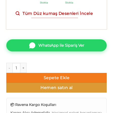
Stokta
Stokta
Tüm Düz kumaş Desenleri İncele
WhatsApp ile Sipariş Ver
Ravena Vira 102402-3 Düz kumaş Duvar Kağıdı 10m² adet
Sepete Ekle
Hemen satın al
📦 Ravena Kargo Koşulları
Kargo Alıcı ödemelidir.
Hacimsel paket hesaplaması