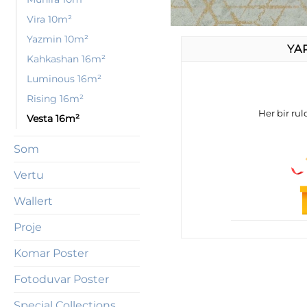
Vira 10m²
Yazmin 10m²
YA
Kahkashan 16m²
Luminous 16m²
Rising 16m²
Her bir rulo
Vesta 16m²
Som
Vertu
Wallert
Proje
Komar Poster
Fotoduvar Poster
Special Collections