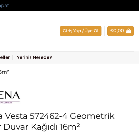
apat
₺
0,00
Giriş Yap / Üye Ol
eller
Yeriniz Nerede?
16m²
 Vesta 572462-4 Geometrik
er Duvar Kağıdı 16m²