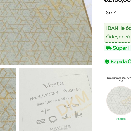
₺
2.100,00
16m²
IBAN ile ö
Ödeyeceğin
⛟
Süper Hı
🏘
Kapıda 
RavenaVesta57
2-1
Stokta