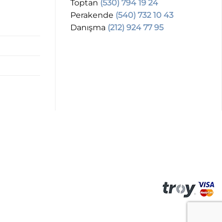
Toptan
(530) 794 19 24
Perakende
(540) 732 10 43
Danışma
(212) 924 77 95