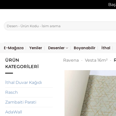
Baş
İçeriğe
atla
Ara:
E-Mağaza
Yeniler
Desenler
Boyanabilir
İthal
ÜRÜN
Ravena
-
Vesta 16m²
-
R
KATEGORILERI
İthal Duvar Kağıdı
Rasch
Zambaiti Parati
AdaWall