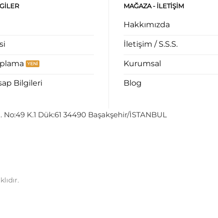
LGILER
MAĞAZA - ILETIŞIM
Hakkımızda
si
İletişim / S.S.S.
aplama
Kurumsal
p Bilgileri
Blog
. No:49 K.1 Dük:61 34490 Başakşehir/İSTANBUL
lıdır.