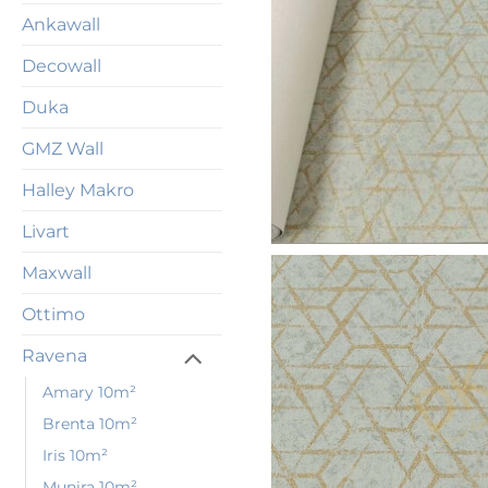
Ankawall
Decowall
Duka
GMZ Wall
Halley Makro
Livart
Maxwall
Ottimo
Ravena
Amary 10m²
Brenta 10m²
Iris 10m²
Munira 10m²