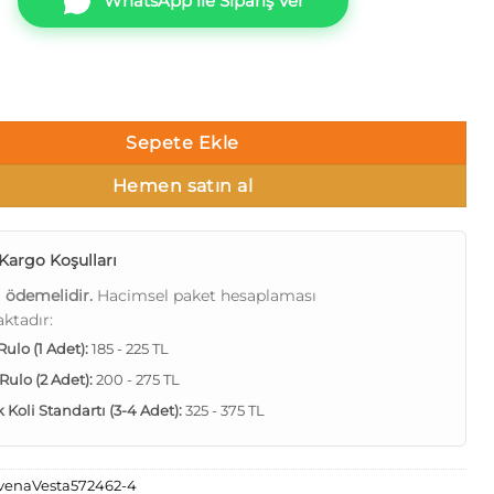
WhatsApp ile Sipariş Ver
 572462-4 Geometrik çizgiler Duvar Kağıdı 16m² adet
Sepete Ekle
Hemen satın al
Kargo Koşulları
ı ödemelidir.
Hacimsel paket hesaplaması
ktadır:
 Rulo (1 Adet):
185 - 225 TL
 Rulo (2 Adet):
200 - 275 TL
Koli Standartı (3-4 Adet):
325 - 375 TL
venaVesta572462-4