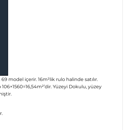
 model içerir. 16m²lik rulo halinde satılır.
o 106×1560=16,54m²’dir. Yüzeyi Dokulu, yüzey
iştir.
r.