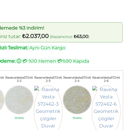
demede %3 indirim!
₺
2.037,00
iz tutar:
₺
63,00
(Kazancınız:
)
zlı Teslimat:
Aynı Gün Kargo
Ödeme:
ⓘ
💳 %10 Hemen 💳%90 Kapıda
246
RavenaVesta57246
RavenaVesta57246
RavenaVesta57246
RavenaVesta57246
2-2
2-3
2-4
2-6
Stokta
Stokta