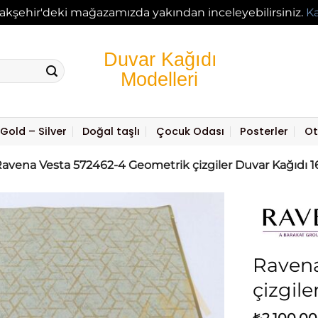
akşehir'deki mağazamızda yakından inceleyebilirsiniz.
K
Gold – Silver
Doğal taşlı
Çocuk Odası
Posterler
Ot
avena Vesta 572462-4 Geometrik çizgiler Duvar Kağıdı 
Ravena
çizgil