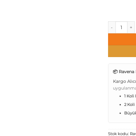
Ravena Vesta
📦 Ravena 
Kargo Alıc
uygulanma
1 Koli
2 Koli
Büyük 
Stok kodu:
Ra