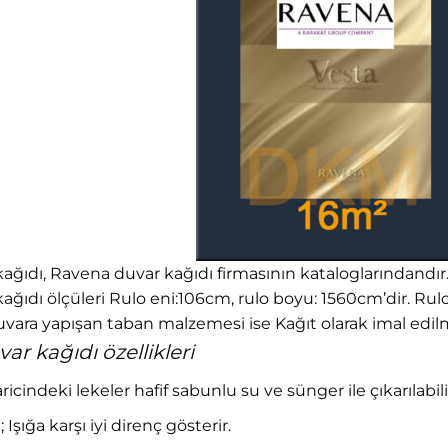
ğıdı, Ravena duvar kağıdı firmasının kataloglarındandır. 69
ğıdı ölçüleri Rulo eni:106cm, rulo boyu: 1560cm’dir. Rul
vara yapışan taban malzemesi ise Kağıt olarak imal edilm
r kağıdı özellikleri
haricindeki lekeler hafif sabunlu su ve sünger ile çıkarılabili
 Işığa karşı iyi direnç gösterir.