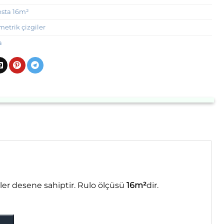
esta 16m²
etrik çizgiler
a
er desene sahiptir. Rulo ölçüsü
16m²
dir.