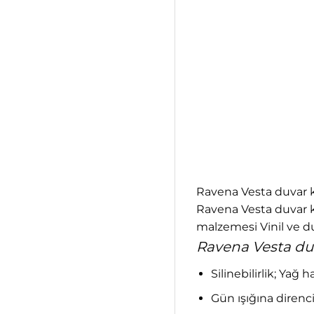
Ravena Vesta duvar ka
Ravena Vesta duvar ka
malzemesi Vinil ve du
Ravena Vesta duva
Silinebilirlik; Yağ 
Gün ışığına direnci;