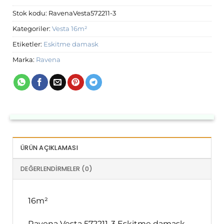
Stok kodu:
RavenaVesta572211-3
Kategoriler:
Vesta 16m²
Etiketler:
Eskitme damask
Marka:
Ravena
ÜRÜN AÇIKLAMASI
DEĞERLENDIRMELER (0)
16m²
Ravena Vesta 572211-3 Eskitme damask