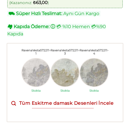
₺
63,00
(Kazancınız:
)
⛟
Süper Hızlı Teslimat:
Aynı Gün Kargo
🏘
Kapıda Ödeme:
ⓘ
💳 %10 Hemen 💳%90
Kapıda
RavenaVesta572211-
RavenaVesta572211-
RavenaVesta572211-
1
3
4
Stokta
Stokta
Stokta
Tüm Eskitme damask Desenleri İncele