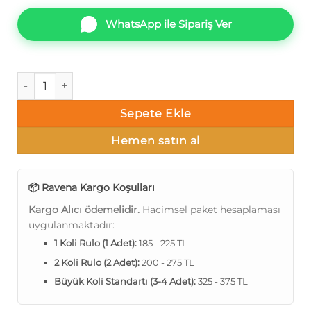
WhatsApp ile Sipariş Ver
Ravena Vesta 572211-3 Eskitme damask Duvar Kağıdı 16m² a
Sepete Ekle
Hemen satın al
📦 Ravena Kargo Koşulları
Kargo Alıcı ödemelidir.
Hacimsel paket hesaplaması
uygulanmaktadır:
1 Koli Rulo (1 Adet):
185 - 225 TL
2 Koli Rulo (2 Adet):
200 - 275 TL
Büyük Koli Standartı (3-4 Adet):
325 - 375 TL