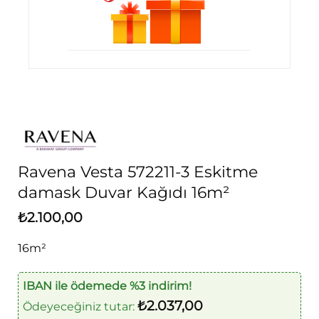
Ravena Vesta 572211-3 Eskitme
damask Duvar Kağıdı 16m²
₺
2.100,00
16m²
IBAN ile ödemede %3 indirim!
₺
2.037,00
Ödeyeceğiniz tutar: