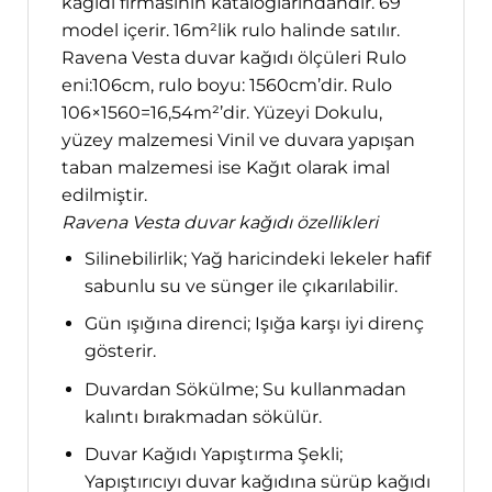
kağıdı firmasının kataloglarındandır. 69
model içerir. 16m²lik rulo halinde satılır.
Ravena Vesta duvar kağıdı ölçüleri Rulo
eni:106cm, rulo boyu: 1560cm’dir. Rulo
106×1560=16,54m²’dir. Yüzeyi Dokulu,
yüzey malzemesi Vinil ve duvara yapışan
taban malzemesi ise Kağıt olarak imal
edilmiştir.
Ravena Vesta duvar kağıdı özellikleri
Silinebilirlik; Yağ haricindeki lekeler hafif
sabunlu su ve sünger ile çıkarılabilir.
Gün ışığına direnci; Işığa karşı iyi direnç
gösterir.
Duvardan Sökülme; Su kullanmadan
kalıntı bırakmadan sökülür.
Duvar Kağıdı Yapıştırma Şekli;
Yapıştırıcıyı duvar kağıdına sürüp kağıdı