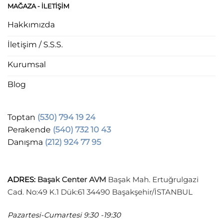
MAĞAZA - ILETIŞIM
Hakkımızda
İletişim / S.S.S.
Kurumsal
Blog
Toptan
(530) 794 19 24
Perakende
(540) 732 10 43
Danışma
(212) 924 77 95
ADRES
:
Başak Center AVM
Başak Mah. Ertuğrulgazi
Cad. No:49 K.1 Dük:61 34490 Başakşehir/İSTANBUL
Pazartesi-Cumartesi
9:30 -19:30