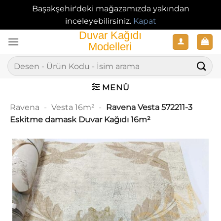
Başakşehir'deki mağazamızda yakından
inceleyebilirsiniz.
Kapat
İçeriğe
atla
Ara:
MENÜ
Ravena
-
Vesta 16m²
-
Ravena Vesta 572211-3
Eskitme damask Duvar Kağıdı 16m²