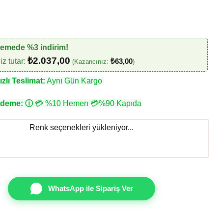
demede %3 indirim!
₺
2.037,00
z tutar:
₺
63,00
(Kazancınız:
)
zlı Teslimat:
Aynı Gün Kargo
Ödeme:
ⓘ
💳 %10 Hemen 💳%90 Kapıda
Renk seçenekleri yükleniyor...
WhatsApp ile Sipariş Ver