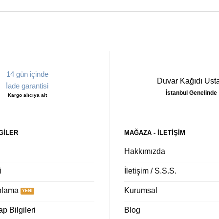
14 gün içinde
Duvar Kağıdı Usta
İade garantisi
İstanbul Genelinde
Kargo alıcıya ait
GILER
MAĞAZA - ILETIŞIM
Hakkımızda
i
İletişim / S.S.S.
plama
Kurumsal
 Bilgileri
Blog