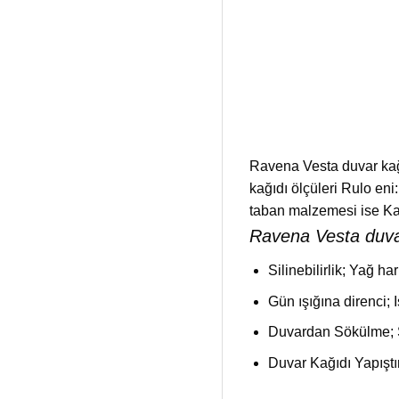
Ravena Vesta duvar kağı
kağıdı ölçüleri Rulo e
taban malzemesi ise Kağı
Ravena Vesta duvar 
Silinebilirlik; Yağ ha
Gün ışığına direnci; I
Duvardan Sökülme; S
Duvar Kağıdı Yapıştı