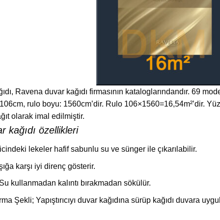
dı, Ravena duvar kağıdı firmasının kataloglarındandır. 69 model 
ni:106cm, rulo boyu: 1560cm’dir. Rulo 106×1560=16,54m²’dir. Yü
t olarak imal edilmiştir.
kağıdı özellikleri
ricindeki lekeler hafif sabunlu su ve sünger ile çıkarılabilir.
şığa karşı iyi direnç gösterir.
u kullanmadan kalıntı bırakmadan sökülür.
rma Şekli; Yapıştırıcıyı duvar kağıdına sürüp kağıdı duvara uyg