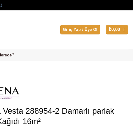
t
₺
0,00
Giriş Yap / Üye Ol
 Nerede?
 Vesta 288954-2 Damarlı parlak
Kağıdı 16m²