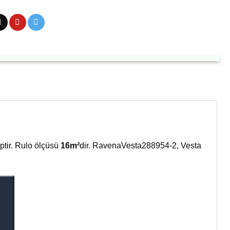
tir. Rulo ölçüsü
16m²
dir. RavenaVesta288954-2, Vesta