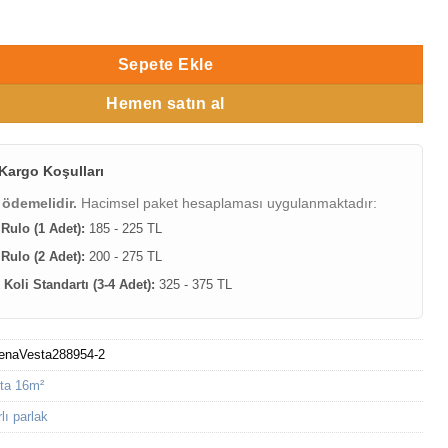
288954-2 Damarlı parlak Duvar Kağıdı 16m² adet
Sepete Ekle
Hemen satın al
Kargo Koşulları
 ödemelidir.
Hacimsel paket hesaplaması uygulanmaktadır:
 Rulo (1 Adet):
185 - 225 TL
 Rulo (2 Adet):
200 - 275 TL
Koli Standartı (3-4 Adet):
325 - 375 TL
enaVesta288954-2
ta 16m²
ı parlak