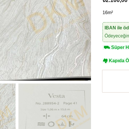
₺
2.100,00
16m²
IBAN ile ö
Ödeyeceğini
⛟
Süper Hı
🏘
Kapıda 