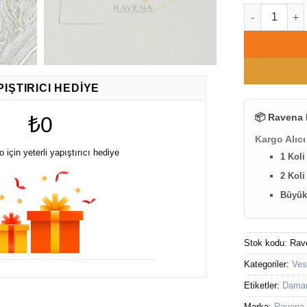
Ravena Vesta 
PIŞTIRICI HEDIYE
📦 Ravena 
₺0
Kargo Alıcı
lo için yeterli yapıştırıcı hediye
1 Koli
2 Koli
Büyük 
Stok kodu:
Rav
Kategoriler:
Ves
Etiketler:
Damarl
Marka:
Ravena