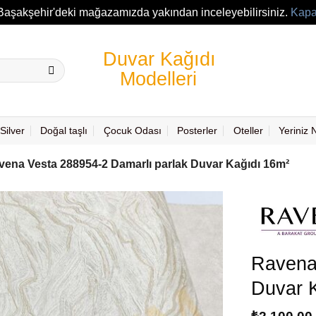
Başakşehir'deki mağazamızda yakından inceleyebilirsiniz.
Kapa
Silver
Doğal taşlı
Çocuk Odası
Posterler
Oteller
Yeriniz
vena Vesta 288954-2 Damarlı parlak Duvar Kağıdı 16m²
Ravena
Duvar 