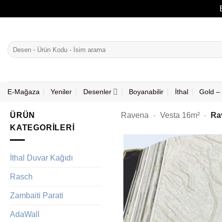
İçeriğe
atla
Ara:
E-Mağaza
Yeniler
Desenler
Boyanabilir
İthal
Gold – 
ÜRÜN
Ravena
-
Vesta 16m²
-
Ra
KATEGORILERI
İthal Duvar Kağıdı
Rasch
Zambaiti Parati
AdaWall