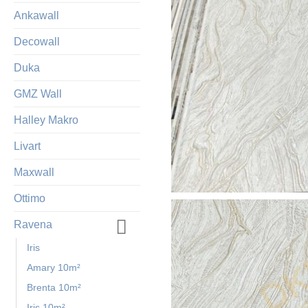
Ankawall
Decowall
Duka
GMZ Wall
Halley Makro
Livart
Maxwall
Ottimo
Ravena
Iris
Amary 10m²
Brenta 10m²
Iris 10m²