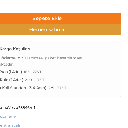
 288464-1 Tek renk alacalı Duvar Kağıdı 16m² adet
Sepete Ekle
Hemen satın al
Kargo Koşulları
ı ödemelidir.
Hacimsel paket hesaplaması
ktadır:
 Rulo (1 Adet):
185 - 225 TL
 Rulo (2 Adet):
200 - 275 TL
Koli Standartı (3-4 Adet):
325 - 375 TL
venaVesta288464-1
esta 16m²
renk alacalı