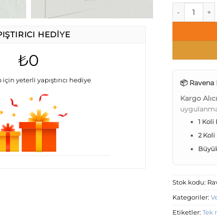
Ravena Vesta
PIŞTIRICI HEDIYE
₺0
 için yeterli yapıştırıcı hediye
📦 Ravena 
Kargo Alıc
uygulanma
1 Koli
2 Koli
Büyük 
Stok kodu:
Ra
Kategoriler:
V
Etiketler:
Tek 