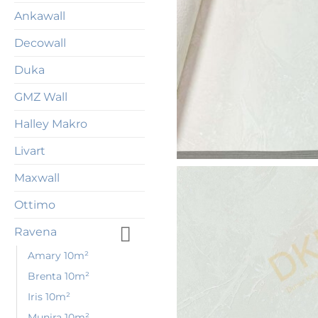
Ankawall
Decowall
Duka
GMZ Wall
Halley Makro
Livart
Maxwall
Ottimo
Ravena
Amary 10m²
Brenta 10m²
Iris 10m²
Munira 10m²