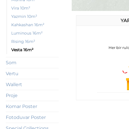
Vira 10m²
Yazmin 10m²
YA
Kahkashan 16m²
Luminous 16m²
Rising 16m²
Her bir rulo
Vesta 16m²
Som
Vertu
Wallert
Proje
Komar Poster
Fotoduvar Poster
Special Collections