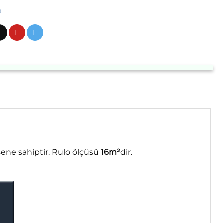
a
sene sahiptir. Rulo ölçüsü
16m²
dir.