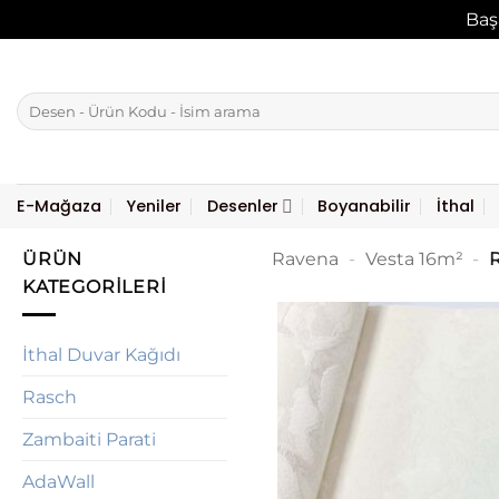
Baş
İçeriğe
atla
Ara:
E-Mağaza
Yeniler
Desenler
Boyanabilir
İthal
ÜRÜN
Ravena
-
Vesta 16m²
-
R
KATEGORILERI
İthal Duvar Kağıdı
Rasch
Zambaiti Parati
AdaWall