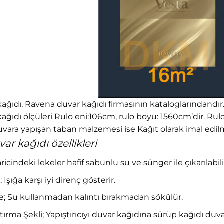
ğıdı, Ravena duvar kağıdı firmasının kataloglarındandır. 69
ğıdı ölçüleri Rulo eni:106cm, rulo boyu: 1560cm’dir. Rul
vara yapışan taban malzemesi ise Kağıt olarak imal edilm
r kağıdı özellikleri
haricindeki lekeler hafif sabunlu su ve sünger ile çıkarılabili
 Işığa karşı iyi direnç gösterir.
 Su kullanmadan kalıntı bırakmadan sökülür.
tırma Şekli; Yapıştırıcıyı duvar kağıdına sürüp kağıdı du