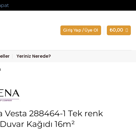
apat
₺
0,00
Giriş Yap / Üye Ol
eller
Yeriniz Nerede?
²
 Vesta 288464-1 Tek renk
ı Duvar Kağıdı 16m²