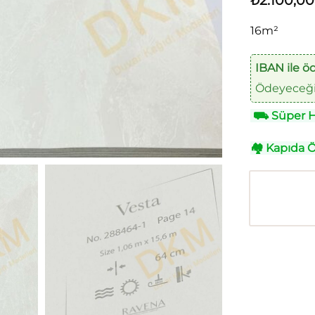
₺
2.100,00
16m²
IBAN ile ö
Ödeyeceğin
⛟
Süper Hı
🏘
Kapıda 