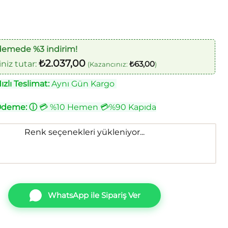
demede %3 indirim!
₺
2.037,00
iz tutar:
₺
63,00
(Kazancınız:
)
zlı Teslimat:
Aynı Gün Kargo
Ödeme:
ⓘ
💳 %10 Hemen 💳%90 Kapıda
Renk seçenekleri yükleniyor...
WhatsApp ile Sipariş Ver