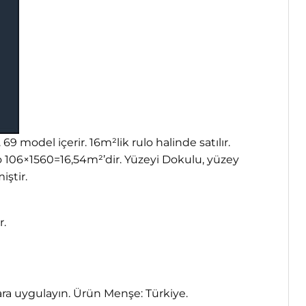
 model içerir. 16m²lik rulo halinde satılır.
o 106×1560=16,54m²’dir. Yüzeyi Dokulu, yüzey
iştir.
r.
vara uygulayın. Ürün Menşe: Türkiye.