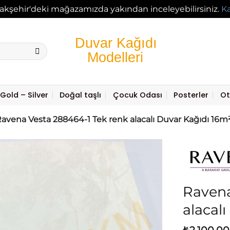
akşehir'deki mağazamızda yakından inceleyebilirsiniz.
K
Gold – Silver
Doğal taşlı
Çocuk Odası
Posterler
Ot
avena Vesta 288464-1 Tek renk alacalı Duvar Kağıdı 16m
Ravena
alacal