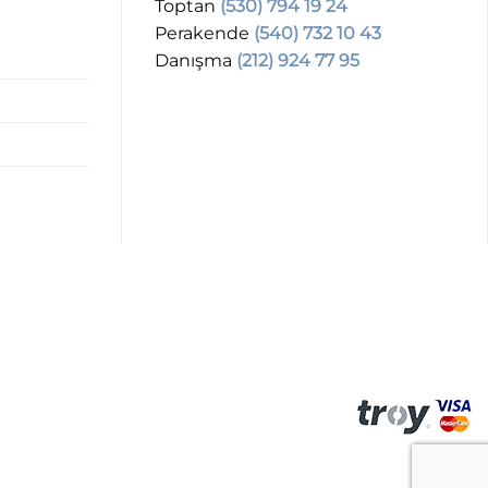
Toptan
(530) 794 19 24
Perakende
(540) 732 10 43
Danışma
(212) 924 77 95