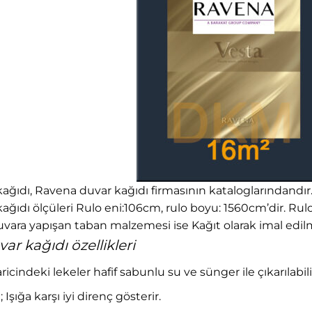
ğıdı, Ravena duvar kağıdı firmasının kataloglarındandır. 69
ğıdı ölçüleri Rulo eni:106cm, rulo boyu: 1560cm’dir. Rul
vara yapışan taban malzemesi ise Kağıt olarak imal edilm
r kağıdı özellikleri
haricindeki lekeler hafif sabunlu su ve sünger ile çıkarılabili
 Işığa karşı iyi direnç gösterir.