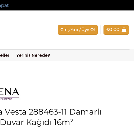
apat
₺
0,00
Giriş Yap / Üye Ol
eller
Yeriniz Nerede?
²
 Vesta 288463-11 Damarlı
 Duvar Kağıdı 16m²