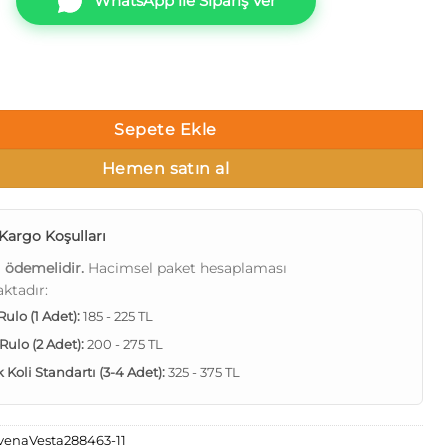
WhatsApp ile Sipariş Ver
 288463-11 Damarlı parlak Duvar Kağıdı 16m² adet
Sepete Ekle
Hemen satın al
Kargo Koşulları
ı ödemelidir.
Hacimsel paket hesaplaması
ktadır:
 Rulo (1 Adet):
185 - 225 TL
 Rulo (2 Adet):
200 - 275 TL
Koli Standartı (3-4 Adet):
325 - 375 TL
venaVesta288463-11