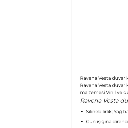
Ravena Vesta duvar ka
Ravena Vesta duvar ka
malzemesi Vinil ve du
Ravena Vesta duva
Silinebilirlik; Yağ 
Gün ışığına direnci;