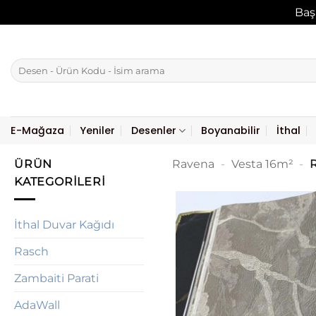
Baş
İçeriğe
atla
Ara:
E-Mağaza
Yeniler
Desenler
Boyanabilir
İthal
ÜRÜN
Ravena
-
Vesta 16m²
-
R
KATEGORILERI
İthal Duvar Kağıdı
Rasch
Zambaiti Parati
AdaWall