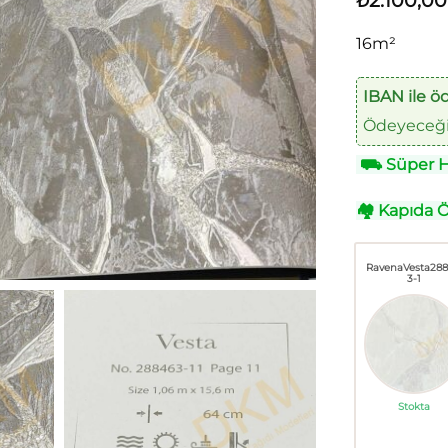
₺
2.100,00
16m²
IBAN ile ö
Ödeyeceğin
⛟
Süper Hı
🏘
Kapıda 
RavenaVesta28
3-1
Stokta