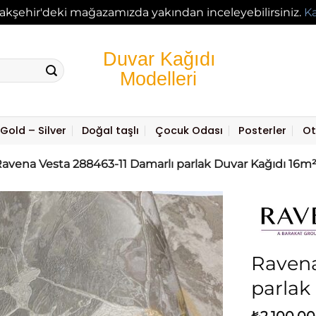
akşehir'deki mağazamızda yakından inceleyebilirsiniz.
K
Gold – Silver
Doğal taşlı
Çocuk Odası
Posterler
Ot
avena Vesta 288463-11 Damarlı parlak Duvar Kağıdı 16m
Ravena
parlak