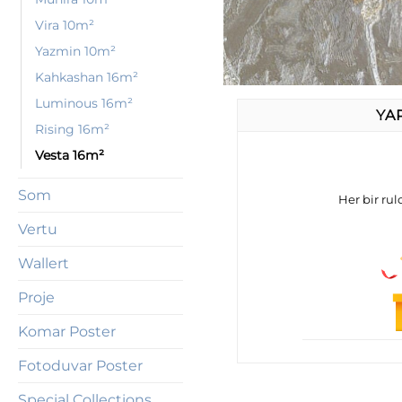
Vira 10m²
Yazmin 10m²
Kahkashan 16m²
Luminous 16m²
YA
Rising 16m²
Vesta 16m²
Som
Her bir rulo
Vertu
Wallert
Proje
Komar Poster
Fotoduvar Poster
Special Collections