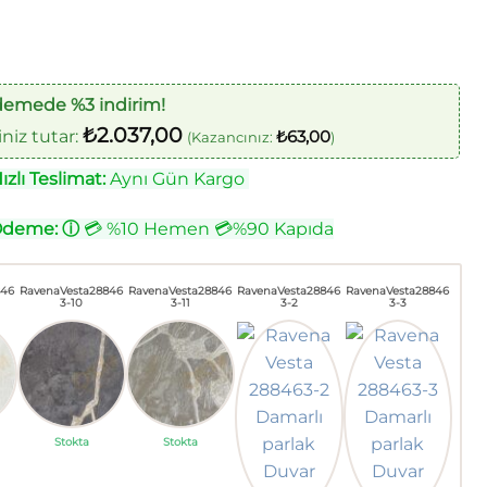
demede %3 indirim!
₺
2.037,00
iz tutar:
₺
63,00
(Kazancınız:
)
zlı Teslimat:
Aynı Gün Kargo
Ödeme:
ⓘ
💳 %10 Hemen 💳%90 Kapıda
846
RavenaVesta28846
RavenaVesta28846
RavenaVesta28846
RavenaVesta28846
3-10
3-11
3-2
3-3
Stokta
Stokta