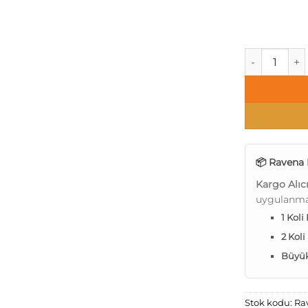
Ravena Vesta
📦 Ravena 
Kargo Alıc
uygulanma
1 Koli
2 Koli
Büyük 
Stok kodu:
Ra