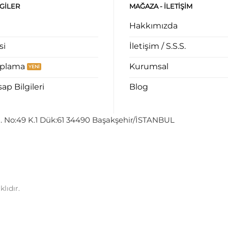
LGILER
MAĞAZA - ILETIŞIM
Hakkımızda
si
İletişim / S.S.S.
aplama
Kurumsal
p Bilgileri
Blog
. No:49 K.1 Dük:61 34490 Başakşehir/İSTANBUL
lıdır.