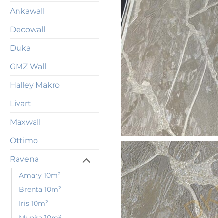
Ankawall
Decowall
Duka
GMZ Wall
Halley Makro
Livart
Maxwall
Ottimo
Ravena
Amary 10m²
Brenta 10m²
Iris 10m²
Munira 10m²