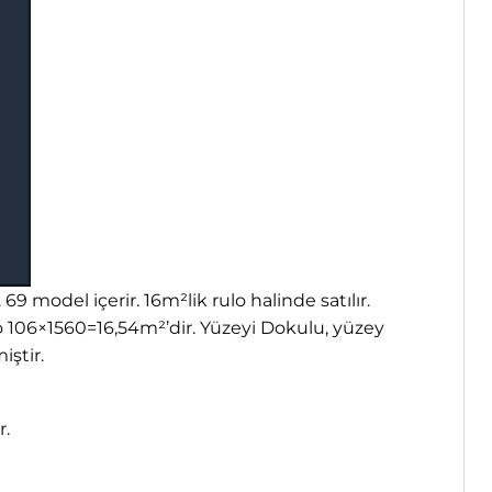
 model içerir. 16m²lik rulo halinde satılır.
o 106×1560=16,54m²’dir. Yüzeyi Dokulu, yüzey
iştir.
r.