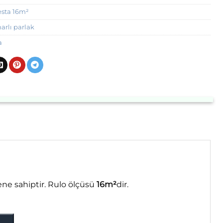
esta 16m²
rlı parlak
a
ne sahiptir. Rulo ölçüsü
16m²
dir.