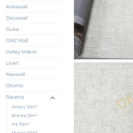
Ankawall
Decowall
Duka
GMZ Wall
Halley Makro
Livart
Maxwall
Ottimo
Ravena
Amary 10m²
Brenta 10m²
Iris 10m²
Munira 10m²