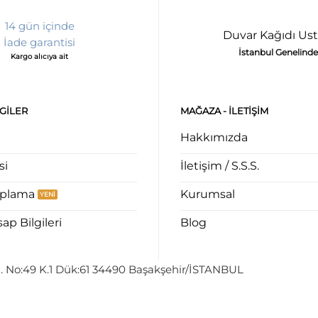
14 gün içinde
Duvar Kağıdı Ust
İade garantisi
İstanbul Genelinde
Kargo alıcıya ait
LGILER
MAĞAZA - ILETIŞIM
Hakkımızda
si
İletişim / S.S.S.
aplama
Kurumsal
p Bilgileri
Blog
. No:49 K.1 Dük:61 34490 Başakşehir/İSTANBUL