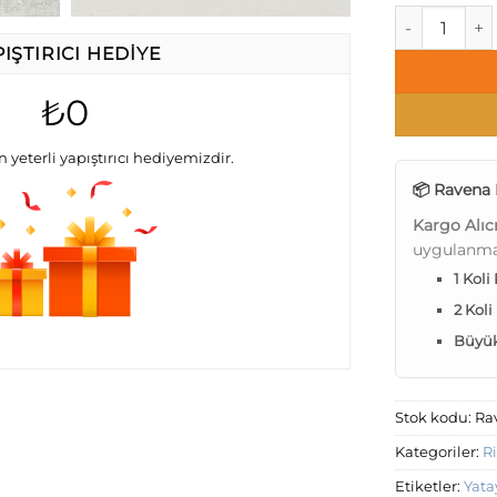
Ravena Rising
PIŞTIRICI HEDİYE
₺0
in yeterli yapıştırıcı hediyemizdir.
📦 Ravena 
Kargo Alıc
uygulanma
1 Koli
2 Koli
Büyük 
Stok kodu:
Ra
Kategoriler:
R
Etiketler:
Yata