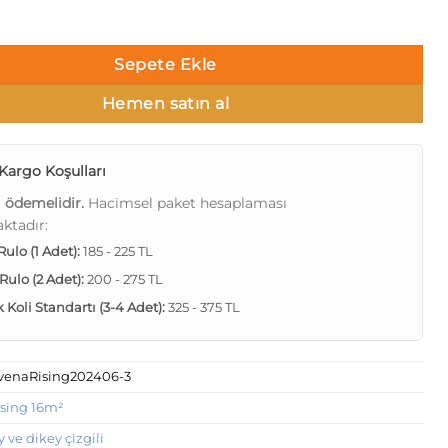
 202406-3 Yatay ve dikey çizgili Duvar Kağıdı 16m² adet
Sepete Ekle
Hemen satın al
Kargo Koşulları
ı ödemelidir.
Hacimsel paket hesaplaması
ktadır:
 Rulo (1 Adet):
185 - 225 TL
 Rulo (2 Adet):
200 - 275 TL
Koli Standartı (3-4 Adet):
325 - 375 TL
venaRising202406-3
ising 16m²
y ve dikey çizgili