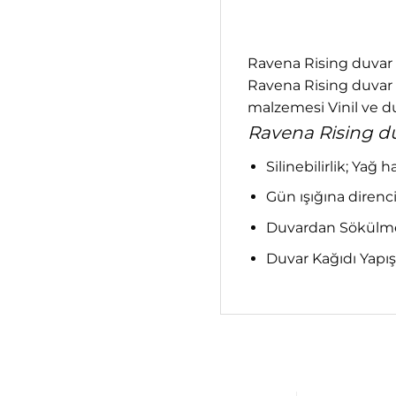
Ravena Rising duvar k
Ravena Rising duvar k
malzemesi Vinil ve du
Ravena Rising duv
Silinebilirlik; Yağ 
Gün ışığına direnci;
Duvardan Sökülme;
Duvar Kağıdı Yapış