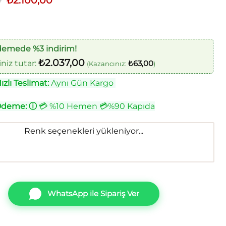
0
₺
2.100,00
fiyat:
andaki
₺2.500,00.
fiyat:
₺2.100,00.
demede %3 indirim!
₺
2.037,00
iz tutar:
₺
63,00
(Kazancınız:
)
zlı Teslimat:
Aynı Gün Kargo
Ödeme:
ⓘ
💳 %10 Hemen 💳%90 Kapıda
Renk seçenekleri yükleniyor...
WhatsApp ile Sipariş Ver