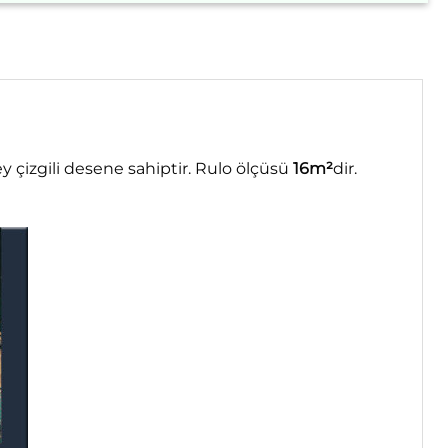
y çizgili desene sahiptir. Rulo ölçüsü
16m²
dir.