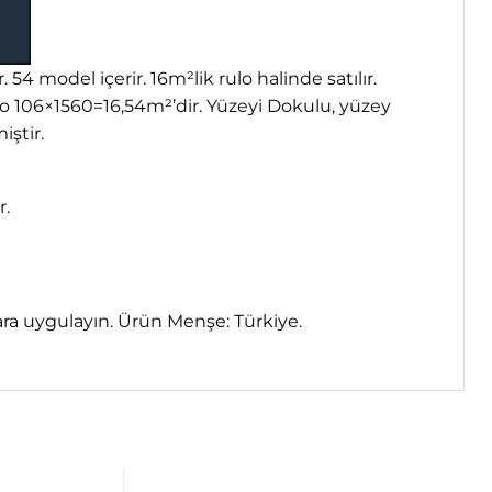
4 model içerir. 16m²lik rulo halinde satılır.
lo 106×1560=16,54m²’dir. Yüzeyi Dokulu, yüzey
iştir.
r.
vara uygulayın. Ürün Menşe: Türkiye.