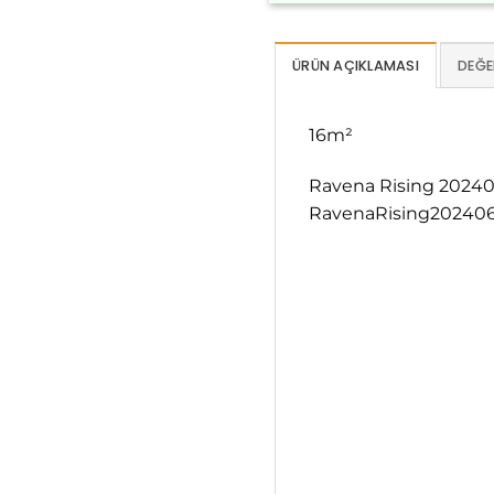
ÜRÜN AÇIKLAMASI
DEĞE
16m²
Ravena Rising 202406-
RavenaRising202406-3