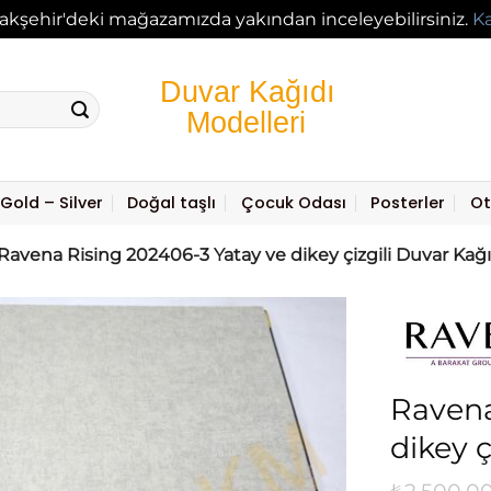
akşehir'deki mağazamızda yakından inceleyebilirsiniz.
K
Gold – Silver
Doğal taşlı
Çocuk Odası
Posterler
Ot
Ravena Rising 202406-3 Yatay ve dikey çizgili Duvar Kağ
Ravena
dikey 