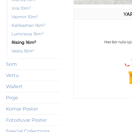
Vira 10m²
YA
Yazmin 10m²
Kahkashan 16m²
Luminous 16m²
Her bir rulo iç
Rising 16m²
Vesta 16m²
Som
Vertu
Wallert
Proje
Komar Poster
Fotoduvar Poster
Special Collections