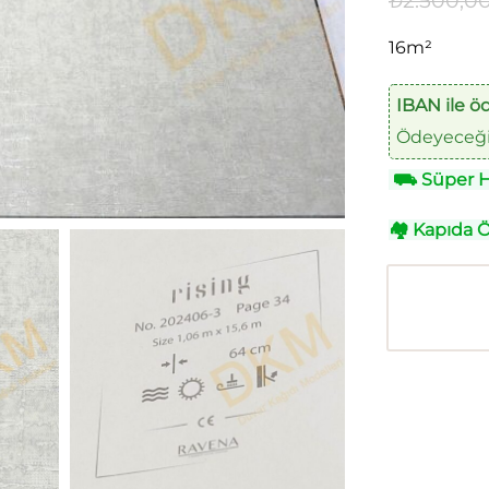
₺
2.500,0
16m²
IBAN ile ö
Ödeyeceğin
⛟
Süper Hı
🏘
Kapıda 