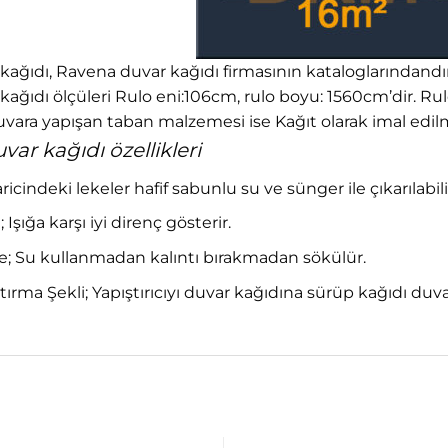
ağıdı, Ravena duvar kağıdı firmasının kataloglarındandır. 5
ağıdı ölçüleri Rulo eni:106cm, rulo boyu: 1560cm’dir. Ru
vara yapışan taban malzemesi ise Kağıt olarak imal edilm
ar kağıdı özellikleri
haricindeki lekeler hafif sabunlu su ve sünger ile çıkarılabili
 Işığa karşı iyi direnç gösterir.
 Su kullanmadan kalıntı bırakmadan sökülür.
tırma Şekli; Yapıştırıcıyı duvar kağıdına sürüp kağıdı du