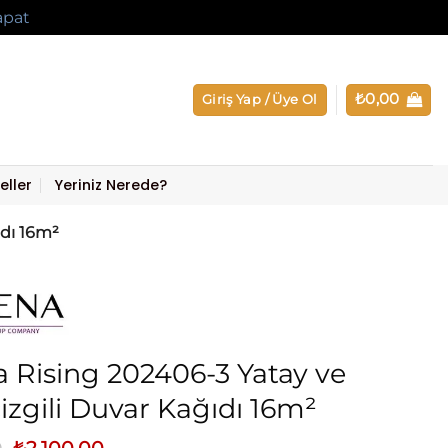
apat
₺
0,00
Giriş Yap / Üye Ol
eller
Yeriniz Nerede?
ıdı 16m²
 Rising 202406-3 Yatay ve
çizgili Duvar Kağıdı 16m²
Orijinal
Şu