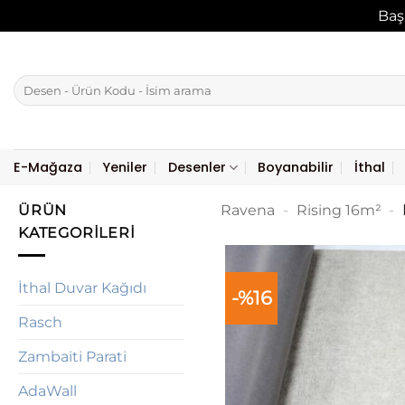
Baş
İçeriğe
atla
Ara:
E-Mağaza
Yeniler
Desenler
Boyanabilir
İthal
ÜRÜN
Ravena
-
Rising 16m²
-
KATEGORILERI
İthal Duvar Kağıdı
-%16
Rasch
Zambaiti Parati
AdaWall