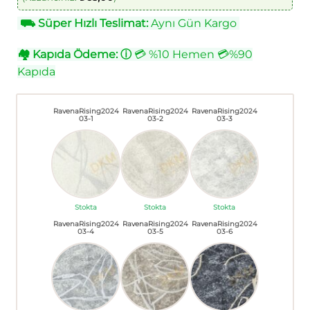
⛟
Süper Hızlı Teslimat:
Aynı Gün Kargo
🏘
Kapıda Ödeme:
ⓘ
💳 %10 Hemen 💳%90
Kapıda
RavenaRising2024
RavenaRising2024
RavenaRising2024
03-1
03-2
03-3
Stokta
Stokta
Stokta
RavenaRising2024
RavenaRising2024
RavenaRising2024
03-4
03-5
03-6