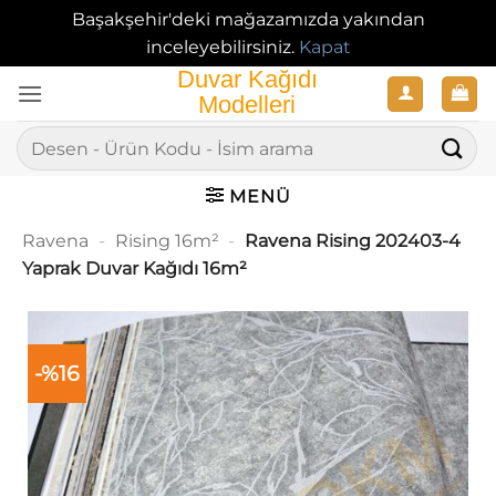
Başakşehir'deki mağazamızda yakından
inceleyebilirsiniz.
Kapat
İçeriğe
atla
Ara:
MENÜ
Ravena
-
Rising 16m²
-
Ravena Rising 202403-4
Yaprak Duvar Kağıdı 16m²
-%16