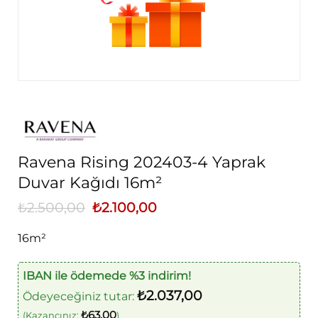
Ravena Rising 202403-4 Yaprak
Duvar Kağıdı 16m²
₺
2.500,00
Orijinal
₺
2.100,00
Şu
fiyat:
andaki
₺2.500,00.
fiyat:
16m²
₺2.100,00.
IBAN ile ödemede %3 indirim!
₺
2.037,00
Ödeyeceğiniz tutar:
₺
63,00
(Kazancınız:
)