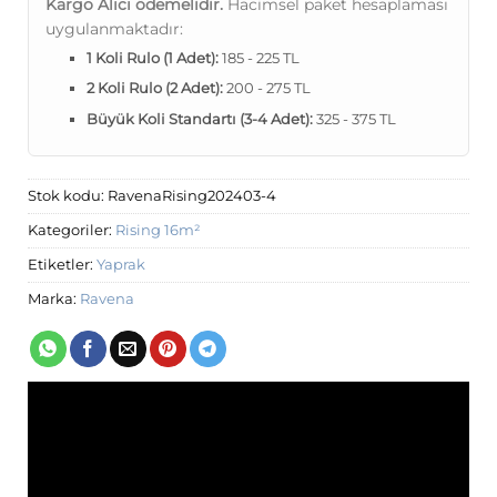
Kargo Alıcı ödemelidir.
Hacimsel paket hesaplaması
uygulanmaktadır:
1 Koli Rulo (1 Adet):
185 - 225 TL
2 Koli Rulo (2 Adet):
200 - 275 TL
Büyük Koli Standartı (3-4 Adet):
325 - 375 TL
Stok kodu:
RavenaRising202403-4
Kategoriler:
Rising 16m²
Etiketler:
Yaprak
Marka:
Ravena