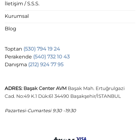
İletişim / S.S.S.
Kurumsal
Blog
Toptan
(530) 794 19 24
Perakende
(540) 732 10 43
Danışma
(212) 924 77 95
ADRES
:
Başak Center AVM
Başak Mah. Ertuğrulgazi
Cad. No:49 K.1 Dük:61 34490 Başakşehir/İSTANBUL
Pazartesi-Cumartesi
9:30 -19:30