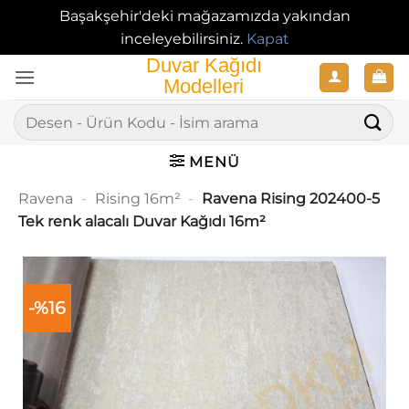
Başakşehir'deki mağazamızda yakından
inceleyebilirsiniz.
Kapat
İçeriğe
atla
Ara:
MENÜ
Ravena
-
Rising 16m²
-
Ravena Rising 202400-5
Tek renk alacalı Duvar Kağıdı 16m²
-%16