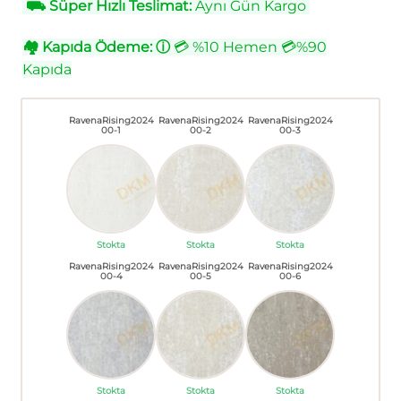
⛟
Süper Hızlı Teslimat:
Aynı Gün Kargo
🏘
Kapıda Ödeme:
ⓘ
💳 %10 Hemen 💳%90
Kapıda
RavenaRising2024
RavenaRising2024
RavenaRising2024
00-1
00-2
00-3
Stokta
Stokta
Stokta
RavenaRising2024
RavenaRising2024
RavenaRising2024
00-4
00-5
00-6
Stokta
Stokta
Stokta