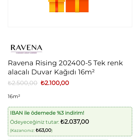
Ravena Rising 202400-5 Tek renk
alacalı Duvar Kağıdı 16m²
₺
2.500,00
Orijinal
₺
2.100,00
Şu
fiyat:
andaki
₺2.500,00.
fiyat:
16m²
₺2.100,00.
IBAN ile ödemede %3 indirim!
₺
2.037,00
Ödeyeceğiniz tutar:
₺
63,00
(Kazancınız:
)