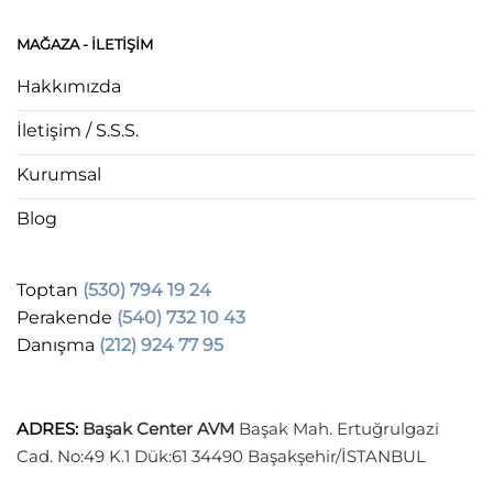
MAĞAZA - ILETIŞIM
Hakkımızda
İletişim / S.S.S.
Kurumsal
Blog
Toptan
(530) 794 19 24
Perakende
(540) 732 10 43
Danışma
(212) 924 77 95
ADRES
:
Başak Center AVM
Başak Mah. Ertuğrulgazi
Cad. No:49 K.1 Dük:61 34490 Başakşehir/İSTANBUL