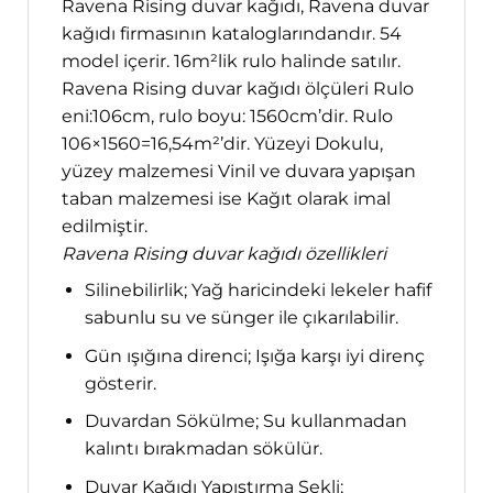
Ravena Rising duvar kağıdı, Ravena duvar
kağıdı firmasının kataloglarındandır. 54
model içerir. 16m²lik rulo halinde satılır.
Ravena Rising duvar kağıdı ölçüleri Rulo
eni:106cm, rulo boyu: 1560cm’dir. Rulo
106×1560=16,54m²’dir. Yüzeyi Dokulu,
yüzey malzemesi Vinil ve duvara yapışan
taban malzemesi ise Kağıt olarak imal
edilmiştir.
Ravena Rising duvar kağıdı özellikleri
Silinebilirlik; Yağ haricindeki lekeler hafif
sabunlu su ve sünger ile çıkarılabilir.
Gün ışığına direnci; Işığa karşı iyi direnç
gösterir.
Duvardan Sökülme; Su kullanmadan
kalıntı bırakmadan sökülür.
Duvar Kağıdı Yapıştırma Şekli;