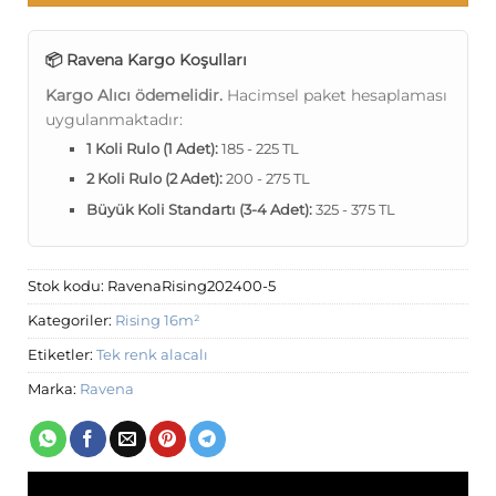
📦 Ravena Kargo Koşulları
Kargo Alıcı ödemelidir.
Hacimsel paket hesaplaması
uygulanmaktadır:
1 Koli Rulo (1 Adet):
185 - 225 TL
2 Koli Rulo (2 Adet):
200 - 275 TL
Büyük Koli Standartı (3-4 Adet):
325 - 375 TL
Stok kodu:
RavenaRising202400-5
Kategoriler:
Rising 16m²
Etiketler:
Tek renk alacalı
Marka:
Ravena