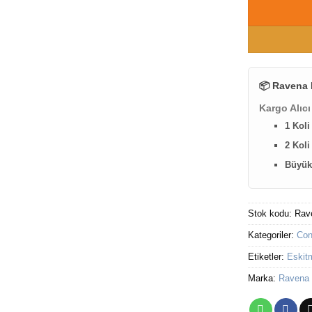
📦 Ravena 
Kargo Alıcı
1 Koli
2 Koli
Büyük 
Stok kodu:
Rav
Kategoriler:
Con
Etiketler:
Eskit
Marka:
Ravena