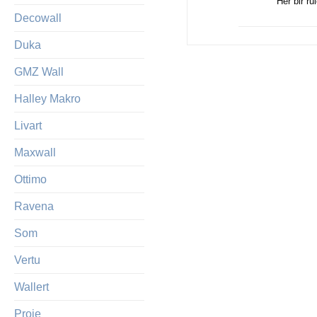
Her bir ru
Decowall
Duka
GMZ Wall
Halley Makro
Livart
Maxwall
Ottimo
Ravena
Som
Vertu
Wallert
Proje