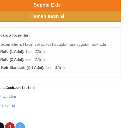
Sepete Ekle
Hemen satın al
Kargo Koşulları
 ödemelidir.
Hacimsel paket hesaplaması uygulanmaktadır:
 Rulo (1 Adet):
185 - 225 TL
 Rulo (2 Adet):
200 - 275 TL
Koli Standartı (3-4 Adet):
325 - 375 TL
enaContract613915-6
tract 16m²
me kumaş