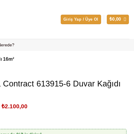
₺
0,00
Giriş Yap / Üye Ol
 Nerede?
ı 16m²
 Contract 613915-6 Duvar Kağıdı
Orijinal
Şu
₺
2.100,00
fiyat:
andaki
₺2.500,00.
fiyat:
₺2.100,00.