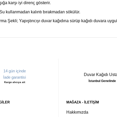
şığa karşı iyi direnç gösterir.
u kullanmadan kalıntı bırakmadan sökülür.
rma Şekli; Yapıştırıcıyı duvar kağıdına sürüp kağıdı duvara uyg
14 gün içinde
Duvar Kağıdı Usta
İade garantisi
İstanbul Genelinde
Kargo alıcıya ait
GILER
MAĞAZA - ILETIŞIM
Hakkımızda