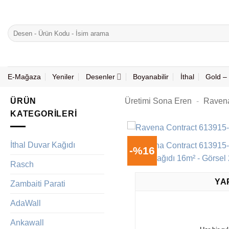
İçeriğe
atla
Ara:
E-Mağaza
Yeniler
Desenler
Boyanabilir
İthal
Gold – 
ÜRÜN
Üretimi Sona Eren
-
Raven
KATEGORILERI
İthal Duvar Kağıdı
-%16
Rasch
YA
Zambaiti Parati
AdaWall
Ankawall