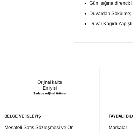
Gün ışığına direnci; I
Duvardan Sökülme; S
Duvar Kağıdı Yapıştı
Orijinal kalite
En iyisi
Sadece orijinal ürünler
BELGE VE İŞLEYIŞ
FAYDALI BIL
Mesafeli Satış Sözleşmesi ve Ön
Markalar