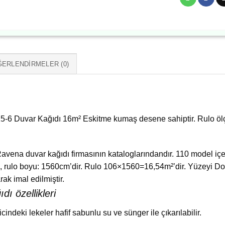
ERLENDIRMELER (0)
5-6 Duvar Kağıdı 16m² Eskitme kumaş desene sahiptir. Rulo ö
avena duvar kağıdı firmasının kataloglarındandır. 110 model içerir
m, rulo boyu: 1560cm’dir. Rulo 106×1560=16,54m²’dir. Yüzeyi D
ak imal edilmiştir.
dı özellikleri
ricindeki lekeler hafif sabunlu su ve sünger ile çıkarılabilir.