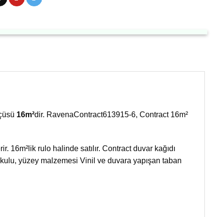
lçüsü
16m²
dir. RavenaContract613915-6, Contract 16m²
. 16m²lik rulo halinde satılır. Contract duvar kağıdı
okulu, yüzey malzemesi Vinil ve duvara yapışan taban