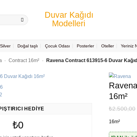
Silver
Doğal taşlı
Çocuk Odası
Posterler
Oteller
Yeriniz
a
-
Contract 16m²
-
Ravena Contract 613915-6 Duvar Kağıd
Ravena
16m²
₺
2.500,00
PIŞTIRICI HEDIYE
16m²
₺0