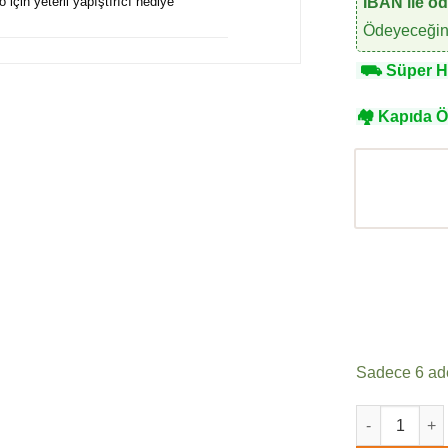
lo için yeterli yapıştırıcı hediye
IBAN ile ö
Ödeyeceğini
⛟
Süper Hı
🏘
Kapıda 
Sadece 6 ade
Ravena Contr