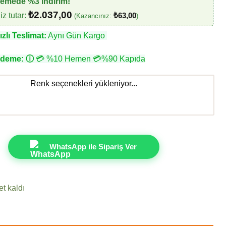
demede %3 indirim!
₺
2.037,00
z tutar:
₺
63,00
(Kazancınız:
)
zlı Teslimat:
Aynı Gün Kargo
Ödeme:
ⓘ
💳 %10 Hemen 💳%90 Kapıda
Renk seçenekleri yükleniyor...
WhatsApp ile Sipariş Ver
t kaldı
act 613915-6 Duvar Kağıdı 16m² adet