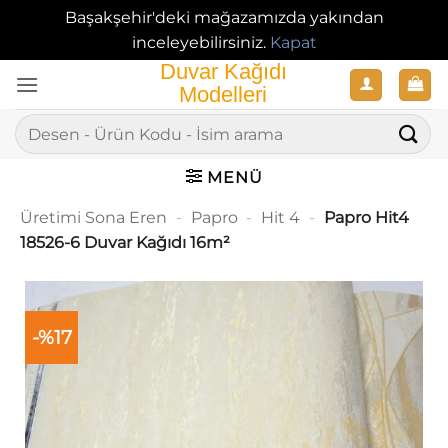
Başakşehir'deki mağazamızda yakından
inceleyebilirsiniz.
Kapat
İçeriğe
atla
Ara:
MENÜ
Üretimi Sona Eren
-
Papro
-
Hit 4
-
Papro Hit4
18526-6 Duvar Kağıdı 16m²
-%17