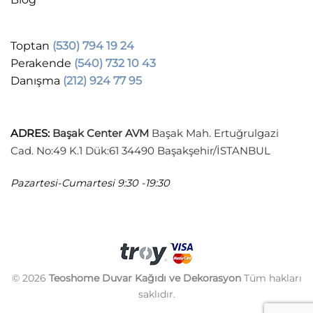
Toptan
(530) 794 19 24
Perakende
(540) 732 10 43
Danışma
(212) 924 77 95
ADRES
:
Başak Center AVM
Başak Mah. Ertuğrulgazi
Cad. No:49 K.1 Dük:61 34490 Başakşehir/İSTANBUL
Pazartesi-Cumartesi
9:30 -19:30
© 2026
Teoshome Duvar Kağıdı ve Dekorasyon
Tüm hakları
saklıdır.