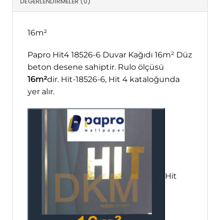
DEĞERLENDIRMELER (0)
16m²
Papro Hit4 18526-6 Duvar Kağıdı 16m² Düz
beton desene sahiptir. Rulo ölçüsü
16m²
dir. Hit-18526-6, Hit 4 kataloğunda
yer alır.
Hit