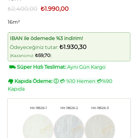
₺
2.400,00
Orijinal
₺
1.990,00
Şu
fiyat:
andaki
₺2.400,00.
fiyat:
16m²
₺1.990,00.
IBAN ile ödemede %3 indirim!
₺
1.930,30
Ödeyeceğiniz tutar:
₺
59,70
(Kazancınız:
)
⛟
Süper Hızlı Teslimat:
Aynı Gün Kargo
🏘
Kapıda Ödeme:
ⓘ
💳 %10 Hemen 💳%90
Kapıda
Hit-18526-1
Hit-18526-2
Hit-18526-3