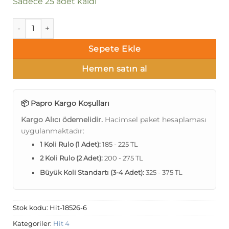
Sadece 25 adet kaldı
Papro Hit4 18526-6 Duvar Kağıdı 16m² adet
Sepete Ekle
Hemen satın al
📦 Papro Kargo Koşulları
Kargo Alıcı ödemelidir.
Hacimsel paket hesaplaması
uygulanmaktadır:
1 Koli Rulo (1 Adet):
185 - 225 TL
2 Koli Rulo (2 Adet):
200 - 275 TL
Büyük Koli Standartı (3-4 Adet):
325 - 375 TL
Stok kodu:
Hit-18526-6
Kategoriler:
Hit 4