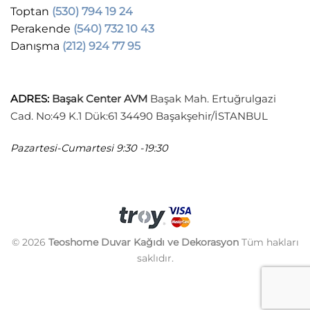
Toptan
(530) 794 19 24
Perakende
(540) 732 10 43
Danışma
(212) 924 77 95
ADRES
:
Başak Center AVM
Başak Mah. Ertuğrulgazi
Cad. No:49 K.1 Dük:61 34490 Başakşehir/İSTANBUL
Pazartesi-Cumartesi
9:30 -19:30
© 2026
Teoshome Duvar Kağıdı ve Dekorasyon
Tüm hakları
saklıdır.