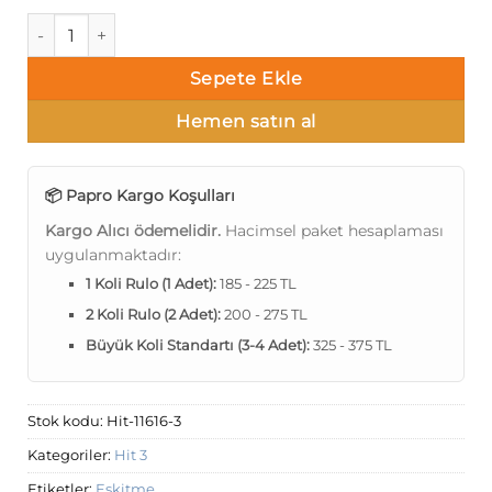
Papro Hit Vol3 11616-3 Duvar Kağıdı 16m² adet
Sepete Ekle
Hemen satın al
📦 Papro Kargo Koşulları
Kargo Alıcı ödemelidir.
Hacimsel paket hesaplaması
uygulanmaktadır:
1 Koli Rulo (1 Adet):
185 - 225 TL
2 Koli Rulo (2 Adet):
200 - 275 TL
Büyük Koli Standartı (3-4 Adet):
325 - 375 TL
Stok kodu:
Hit-11616-3
Kategoriler:
Hit 3
Etiketler:
Eskitme