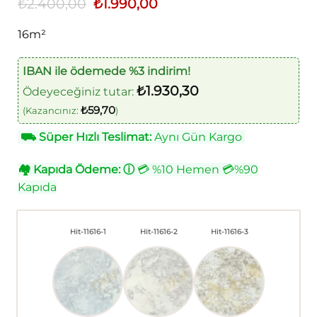
₺
2.400,00
Orijinal
₺
1.990,00
Şu
fiyat:
andaki
₺2.400,00.
fiyat:
16m²
₺1.990,00.
IBAN ile ödemede %3 indirim!
₺
1.930,30
Ödeyeceğiniz tutar:
₺
59,70
(Kazancınız:
)
⛟
Süper Hızlı Teslimat:
Aynı Gün Kargo
🏘
Kapıda Ödeme:
ⓘ
💳 %10 Hemen 💳%90
Kapıda
Hit-11616-1
Hit-11616-2
Hit-11616-3