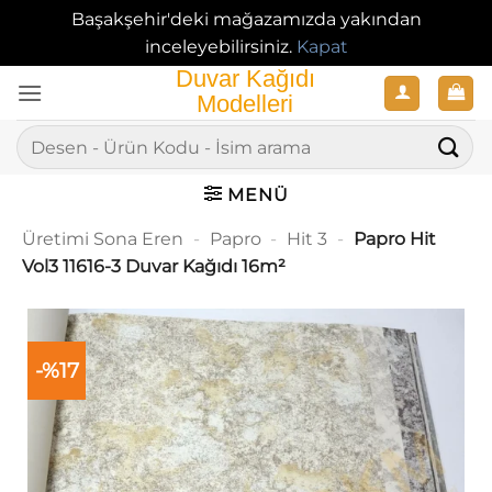
Başakşehir'deki mağazamızda yakından
inceleyebilirsiniz.
Kapat
İçeriğe
atla
Ara:
MENÜ
Üretimi Sona Eren
-
Papro
-
Hit 3
-
Papro Hit
Vol3 11616-3 Duvar Kağıdı 16m²
-%17