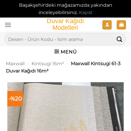
Başakşehir'deki mağazamızda yakından
inceleyebilirsiniz.
Kapat
İçeriğe
atla
Ara:
MENÜ
Maxwall
-
Kintsugi 16m²
-
Maxwall Kintsugi 61-3
Duvar Kağıdı 16m²
-%20