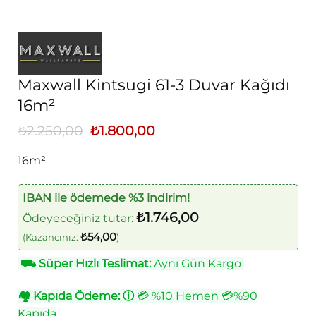
Maxwall Kintsugi 61-3 Duvar Kağıdı
16m²
₺
2.250,00
Orijinal
₺
1.800,00
Şu
fiyat:
andaki
₺2.250,00.
fiyat:
16m²
₺1.800,00.
IBAN ile ödemede %3 indirim!
₺
1.746,00
Ödeyeceğiniz tutar:
₺
54,00
(Kazancınız:
)
⛟
Süper Hızlı Teslimat:
Aynı Gün Kargo
🏘
Kapıda Ödeme:
ⓘ
💳 %10 Hemen 💳%90
Kapıda