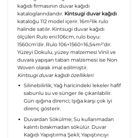
kağıdı firmasının duvar kağıdı
kataloglarındandır.
Kintsugi duvar kağıdı
kataloğu 112 model içerir. 16m²lik rulo
halinde satılır. Kintsugi duvar kağıdı
ölçüleri Rulo eni:106cm, rulo boyu:
1560cm’dir. Rulo 106×1560=16,54m²’dir.
Yüzeyi Dokulu, yüzey malzemesi Vinil ve
duvara yapışan taban malzemesi ise Non
Woven olarak imal edilmiştir.
Kintsugi duvar kağıdı özellikleri
Silinebilirlik; Yağ haricindeki lekeler hafif
sabunlu su ve sünger ile çıkarılabilir.
Gün ışığına direnci; Işığa karşı çok iyi
direnç gösterir.
Duvardan Sökülme; Su kullanmadan
kalıntı bırakmadan sökülür. Duvar
Kağıdı Yapıştırma Şekli; Yapıştırıcıyı