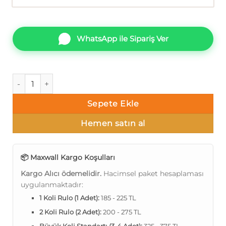
WhatsApp ile Sipariş Ver
Maxwall Kintsugi 61-3 Duvar Kağıdı 16m² adet
Sepete Ekle
Hemen satın al
📦 Maxwall Kargo Koşulları
Kargo Alıcı ödemelidir.
Hacimsel paket hesaplaması
uygulanmaktadır:
1 Koli Rulo (1 Adet):
185 - 225 TL
2 Koli Rulo (2 Adet):
200 - 275 TL
Büyük Koli Standartı (3-4 Adet):
325 - 375 TL