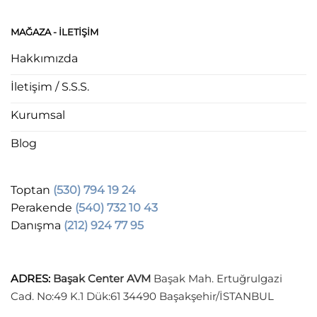
MAĞAZA - ILETIŞIM
Hakkımızda
İletişim / S.S.S.
Kurumsal
Blog
Toptan
(530) 794 19 24
Perakende
(540) 732 10 43
Danışma
(212) 924 77 95
ADRES
:
Başak Center AVM
Başak Mah. Ertuğrulgazi
Cad. No:49 K.1 Dük:61 34490 Başakşehir/İSTANBUL