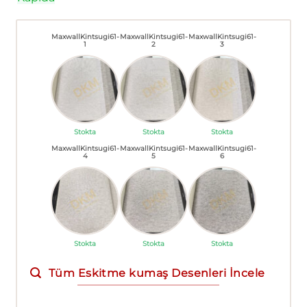
MaxwallKintsugi61-
MaxwallKintsugi61-
MaxwallKintsugi61-
1
2
3
Stokta
Stokta
Stokta
MaxwallKintsugi61-
MaxwallKintsugi61-
MaxwallKintsugi61-
4
5
6
Stokta
Stokta
Stokta
Tüm Eskitme kumaş Desenleri İncele