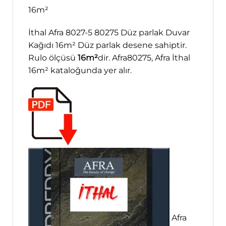
16m²
İthal Afra 8027-5 80275 Düz parlak Duvar
Kağıdı 16m² Düz parlak desene sahiptir.
Rulo ölçüsü
16m²
dir. Afra80275, Afra İthal
16m² kataloğunda yer alır.
Afra