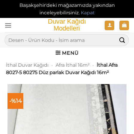
Başakşehir'deki mağazamızda yakından
inceleyebilirsiniz.
Kapat
İçeriğe
atla
Ara:
MENÜ
İthal Duvar Kağıdı
-
Afra İthal 16m²
-
İthal Afra
8027-5 80275 Düz parlak Duvar Kağıdı 16m²
-%14