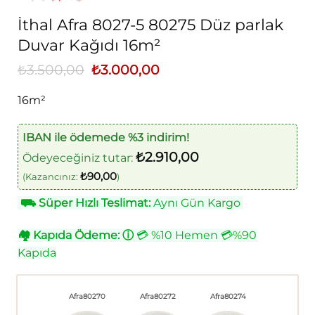
İthal Afra 8027-5 80275 Düz parlak
Duvar Kağıdı 16m²
₺
3.500,00
Orijinal
₺
3.000,00
Şu
fiyat:
andaki
₺3.500,00.
fiyat:
16m²
₺3.000,00.
IBAN ile ödemede %3 indirim!
₺
2.910,00
Ödeyeceğiniz tutar:
₺
90,00
(Kazancınız:
)
⛟
Süper Hızlı Teslimat:
Aynı Gün Kargo
🏘
Kapıda Ödeme:
ⓘ
💳 %10 Hemen 💳%90
Kapıda
Afra80270
Afra80272
Afra80274