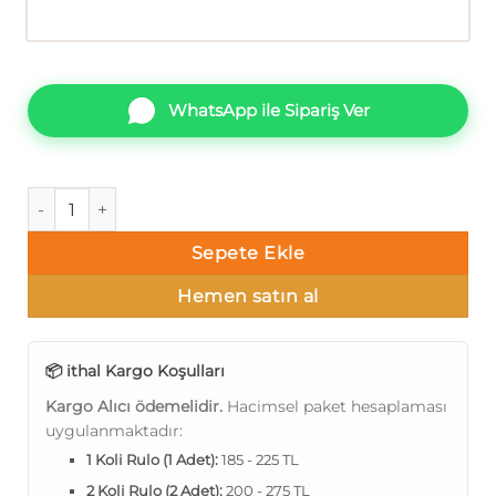
WhatsApp ile Sipariş Ver
İthal Afra 8027-5 80275 Düz parlak Duvar Kağıdı 16m² adet
Sepete Ekle
Hemen satın al
📦 ithal Kargo Koşulları
Kargo Alıcı ödemelidir.
Hacimsel paket hesaplaması
uygulanmaktadır:
1 Koli Rulo (1 Adet):
185 - 225 TL
2 Koli Rulo (2 Adet):
200 - 275 TL